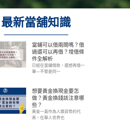
最新當舖知識
當鋪可以借兩間嗎？借
過還可以再借？增借條
件全解析
已經在當鋪借款，還想再借一
筆—不管是同一
想要黃金換現金要怎
做？黃金換錢該注意哪
些？
黃金一直作為人類貨幣的代
表，在華人世界也