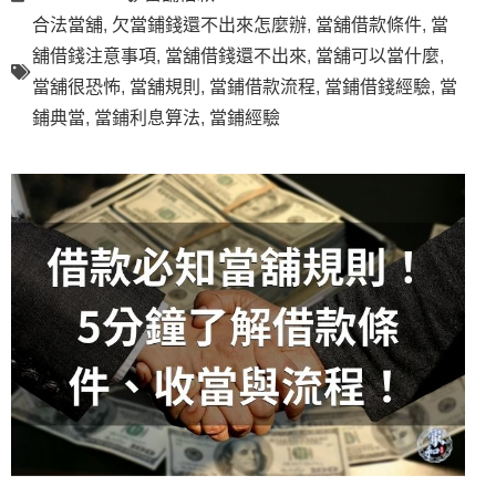
合法當舖
,
欠當鋪錢還不出來怎麼辦
,
當舖借款條件
,
當
舖借錢注意事項
,
當舖借錢還不出來
,
當舖可以當什麼
,
當舖很恐怖
,
當舖規則
,
當鋪借款流程
,
當鋪借錢經驗
,
當
鋪典當
,
當鋪利息算法
,
當鋪經驗