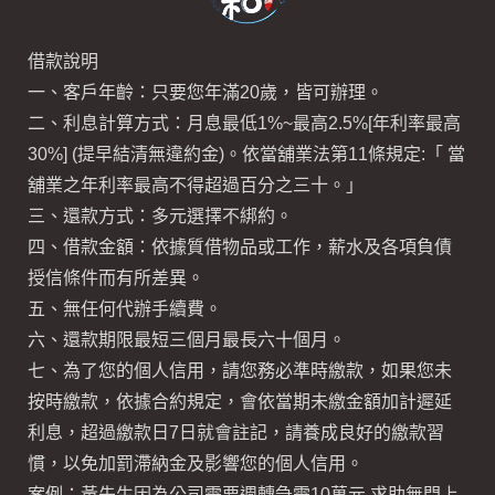
借款說明
一、客戶年齡：只要您年滿20歲，皆可辦理。
二、利息計算方式：月息最低1%~最高2.5%[年利率最高
30%] (提早結清無違約金)。依當舖業法第11條規定:「 當
舖業之年利率最高不得超過百分之三十。」
三、還款方式：多元選擇不綁約。
四、借款金額：依據質借物品或工作，薪水及各項負債
授信條件而有所差異。
五、無任何代辦手續費。
六、還款期限最短三個月最長六十個月。
七、為了您的個人信用，請您務必準時繳款，如果您未
按時繳款，依據合約規定，會依當期未繳金額加計遲延
利息，超過繳款日7日就會註記，請養成良好的繳款習
慣，以免加罰滯納金及影響您的個人信用。
案例：黃先生因為公司需要週轉急需10萬元,求助無門上