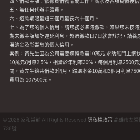
四、借款金額：依據質借物品或工作，薪水及各項負債授信
五、無任何代辦手續費。
六、還款期限最短三個月最長六十個月。
七、為了您的個人信用，請您務必準時繳款，如果您未按時
期未繳金額加計遲延利息，超過繳款日7日就會註記，請養
滯納金及影響您的個人信用。
案例：黃先生因為公司需要週轉急需10萬元,求助無門上網
10萬元(月息2.5%，相當於年利率30%，每個月利息250
關，黃先生總共借款3個月，歸還本金10萬和3個月利息75
費用為 107500元。
©
2026
家和當舖 All Rights Reserved
隱私權政策
高雄市左營
736號