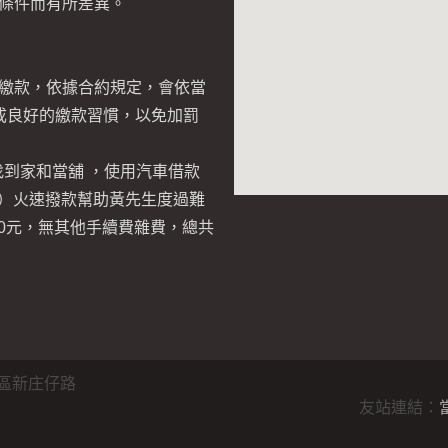
條件而有所差異。
繳款，依據合約規定，會依當
成良好的繳款習慣，以免加罰
找到家和當舖 ，使用汽車借款
0元）火速撥款幫助黃先生度過難
00元，無其他手續費雜費，總共
區新庄仔路
友站連結：