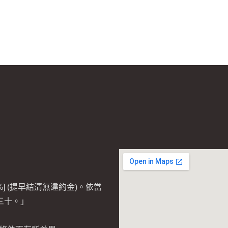
] (提早結清無違約金)。依當
三十。」