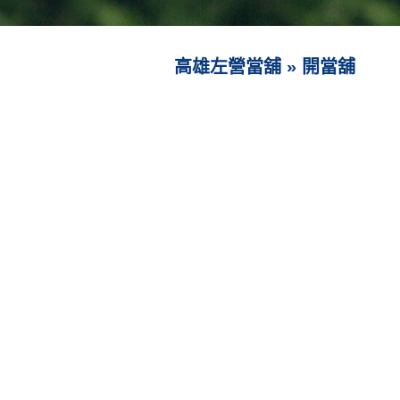
高雄左營當舖
»
開當舖