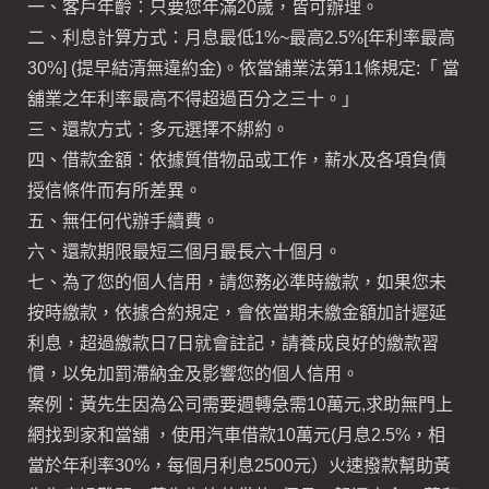
一、客戶年齡：只要您年滿20歲，皆可辦理。
二、利息計算方式：月息最低1%~最高2.5%[年利率最高
30%] (提早結清無違約金)。依當舖業法第11條規定:「 當
舖業之年利率最高不得超過百分之三十。」
三、還款方式：多元選擇不綁約。
四、借款金額：依據質借物品或工作，薪水及各項負債
授信條件而有所差異。
五、無任何代辦手續費。
六、還款期限最短三個月最長六十個月。
七、為了您的個人信用，請您務必準時繳款，如果您未
按時繳款，依據合約規定，會依當期未繳金額加計遲延
利息，超過繳款日7日就會註記，請養成良好的繳款習
慣，以免加罰滯納金及影響您的個人信用。
案例：黃先生因為公司需要週轉急需10萬元,求助無門上
網找到家和當舖 ，使用汽車借款10萬元(月息2.5%，相
當於年利率30%，每個月利息2500元）火速撥款幫助黃