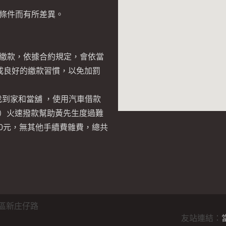
條件而有所差異。
繳款，依據合約規定，會依當
成良好的繳款習慣，以免加罰
找到家和當舖 ，使用汽車借款
0元）火速撥款幫助黃先生度過難
00元，無其他手續費雜費，總共
區新庄仔路
友站連結：