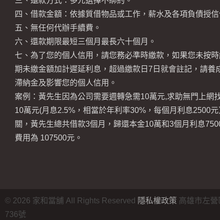
三、還款方式：多元選擇不綁約。
四、借款金額：依據質借物品或工作，薪水及各項負債授信
五、無任何代辦手續費。
六、還款期限最短三個月最長六十個月。
七、為了您的個人信用，請您務必準時繳款，如果您未按時
期未繳金額加計遲延利息，超過繳款日7日就會註記，請養
滯納金及影響您的個人信用。
案例：黃先生因為公司需要週轉急需10萬元,求助無門上網
10萬元(月息2.5%，相當於年利率30%，每個月利息250
關，黃先生總共借款3個月，歸還本金10萬和3個月利息75
費用為 107500元。
©
2026
家和當舖 All Rights Reserved
隱私權政策
高雄市左營
736號