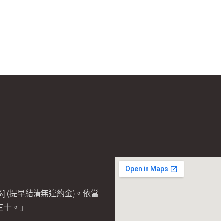
] (提早結清無違約金)。依當
三十。」