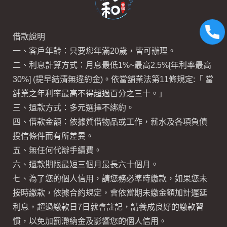
借款說明
一、客戶年齡：只要您年滿20歲，皆可辦理。
二、利息計算方式：月息最低1%~最高2.5%[年利率最高
30%] (提早結清無違約金)。依當舖業法第11條規定:「 當
舖業之年利率最高不得超過百分之三十。」
三、還款方式：多元選擇不綁約。
四、借款金額：依據質借物品或工作，薪水及各項負債
授信條件而有所差異。
五、無任何代辦手續費。
六、還款期限最短三個月最長六十個月。
七、為了您的個人信用，請您務必準時繳款，如果您未
按時繳款，依據合約規定，會依當期未繳金額加計遲延
利息，超過繳款日7日就會註記，請養成良好的繳款習
慣，以免加罰滯納金及影響您的個人信用。