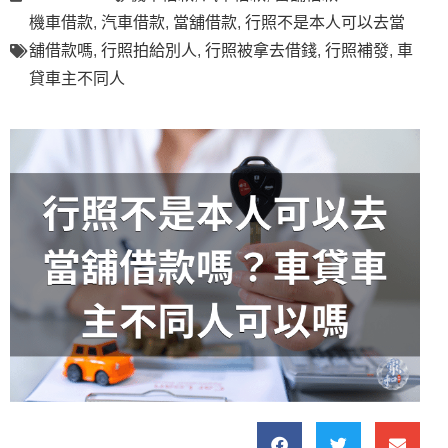
機車借款
,
汽車借款
,
當舖借款
,
行照不是本人可以去當
舖借款嗎
,
行照拍給別人
,
行照被拿去借錢
,
行照補發
,
車
貸車主不同人