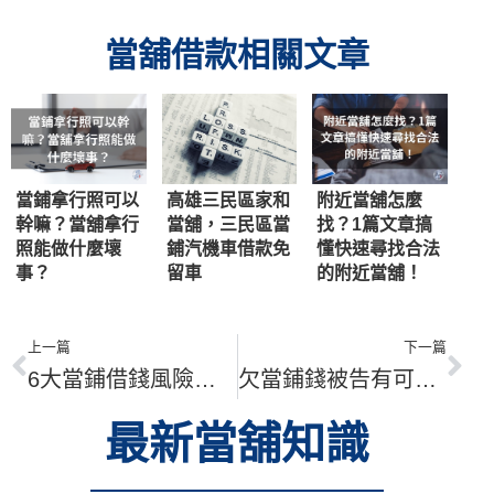
當舖借款相關文章
當鋪拿行照可以
高雄三民區家和
附近當舖怎麼
幹嘛？當舖拿行
當舖，三民區當
找？1篇文章搞
照能做什麼壞
鋪汽機車借款免
懂快速尋找合法
事？
留車
的附近當舖！
上一篇
下一篇
6大當鋪借錢風險！3分鐘了解常見借貸陷阱、安心借貸
欠當鋪錢被告有可能嗎？當舖拖車是合法的嗎？
最新當舖知識