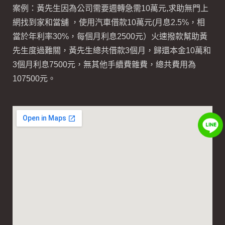
案例：黃先生因為公司需要週轉急需10萬元,求助無門上
網找到家和當舖 ，使用汽車借款10萬元(月息2.5%，相
當於年利率30%，每個月利息2500元）火速撥款幫助黃
先生度過難關，黃先生總共借款3個月，歸還本金10萬和
3個月利息7500元，無其他手續費雜費，總共費用為
107500元。